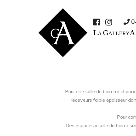
0
L
G
A
A
ALLERY
Pour une salle de bain fonctionn
receveurs faible épaisseur dan
Pour comp
Des espaces « salle de bain » so